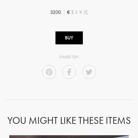
3200
€
$
£
¥
元
BUY
SHARE ON
YOU MIGHT LIKE THESE ITEMS